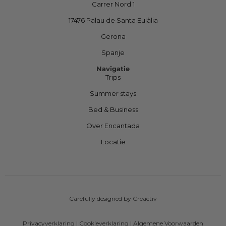
Carrer Nord 1
17476 Palau de Santa Eulàlia
Gerona
Spanje
Navigatie
Trips
Summer stays
Bed & Business
Over Encantada
Locatie
Carefully designed by Creactiv
Privacyverklaring
|
Cookieverklaring
|
Algemene Voorwaarden