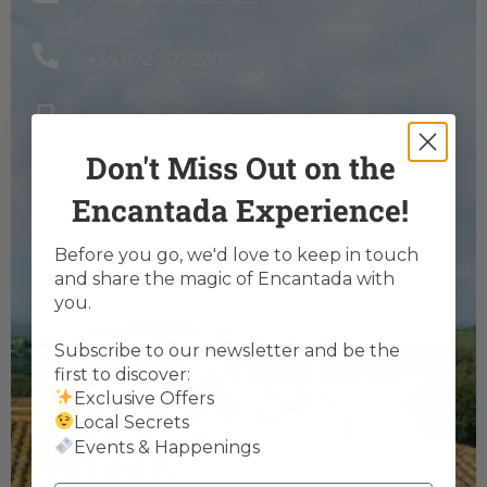
+34 872 207 230
+32 494 42 21 23 - Ruben
Don't Miss Out on the
+32 485 82 36 87 - Lis
Encantada Experience!
encantada_palau
Before you go, we'd love to keep in touch
and share the magic of Encantada with
you.
Subscribe to our newsletter and be the
first to discover:
Exclusive Offers
Local Secrets
Events & Happenings