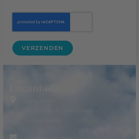
VERZENDEN
Encantada
Carrer Nord 1
17476 Palau de Santa Eulàlia
Gerona, Spanje
hola@encantada.es