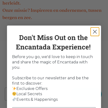
herleidt.
Onze missie? Inspireren en ondernemen, tussen
bergen en zee.
Don't Miss Out on the
Encantada Experience!
Word lid van de
Before you go, we'd love to keep in touch
Encantada Familie
and share the magic of Encantada with
you.
Blijf als eerste op de hoogte van exclusieve
aanbiedingen, lokale geheimen en aankomende
Subscribe to our newsletter and be the
evenementen bij Encantada.
first to discover:
Exclusive Offers
Inschrijven
Local Secrets
Events & Happenings