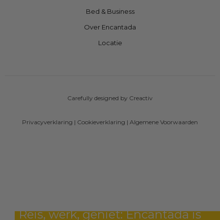
Bed & Business
Over Encantada
Locatie
Carefully designed by Creactiv
Privacyverklaring
|
Cookieverklaring
|
Algemene Voorwaarden
Reis, werk, geniet: Encantada is