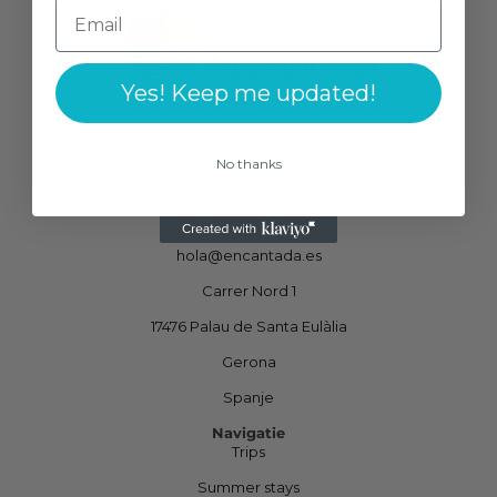
Yes! Keep me updated!
No thanks
© 2026 – Encantada
Contactgegevens
+34 872 207 230
hola@encantada.es
Carrer Nord 1
17476 Palau de Santa Eulàlia
Gerona
Spanje
Navigatie
Trips
Summer stays